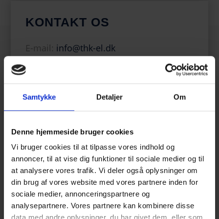
KONTAKT OS
E-mail:
info@thk-el.dk
Telefon:
61 10 90 60
Firma adresse:
Skelbækgade 34
Samtykke
Detaljer
Om
1717 København V
Denne hjemmeside bruger cookies
Vi bruger cookies til at tilpasse vores indhold og
ÅBNINGSTIDER
annoncer, til at vise dig funktioner til sociale medier og til
at analysere vores trafik. Vi deler også oplysninger om
din brug af vores website med vores partnere inden for
Mandag
07:30 - 15:30
sociale medier, annonceringspartnere og
analysepartnere. Vores partnere kan kombinere disse
Tirsdag
07:30 - 15:30
data med andre oplysninger, du har givet dem, eller som