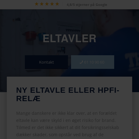
4,8/5 stjerner på Google
ELTAVLER
Kontakt
61 10 90 60
NY ELTAVLE ELLER HPFI-
RELÆ
Mange danskere er ikke klar over, at en forældet
eltavle kan være skyld i en øget risiko for brand.
Tilmed er det ikke sikkert at dit forsikringsselskab
dækker skader, som opstår ved brug af de