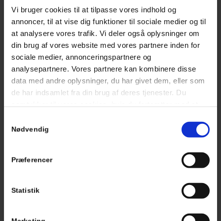
Vi bruger cookies til at tilpasse vores indhold og
annoncer, til at vise dig funktioner til sociale medier og til
at analysere vores trafik. Vi deler også oplysninger om
din brug af vores website med vores partnere inden for
sociale medier, annonceringspartnere og
analysepartnere. Vores partnere kan kombinere disse
data med andre oplysninger, du har givet dem, eller som
KONTAKT OS
de har indsamlet fra din brug af deres tjenester. Du
samtykker til vores cookies, hvis du fortsætter med at
Udfyld formularen herunder – så tager vi kontakt
anvende vores hjemmeside.
Samtykkevalg
til dig og kommer med et uforpligtende tilbud på
Nødvendig
din opgave.
Præferencer
Statistik
Marketing