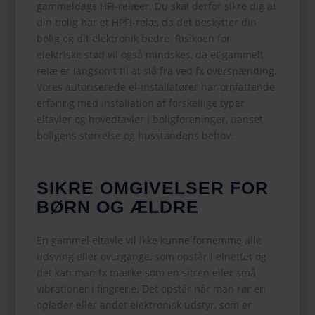
gammeldags HFI-relæer. Du skal derfor sikre dig at
din bolig har et HPFI-relæ, da det beskytter din
bolig og dit elektronik bedre. Risikoen for
elektriske stød vil også mindskes, da et gammelt
relæ er langsomt til at slå fra ved fx overspænding.
Vores autoriserede el-installatører har omfattende
erfaring med installation af forskellige typer
eltavler og hovedtavler i boligforeninger, uanset
boligens størrelse og husstandens behov.
SIKRE OMGIVELSER FOR
BØRN OG ÆLDRE
En gammel eltavle vil ikke kunne fornemme alle
udsving eller overgange, som opstår i elnettet og
det kan man fx mærke som en sitren eller små
vibrationer i fingrene. Det opstår når man rør en
oplader eller andet elektronisk udstyr, som er