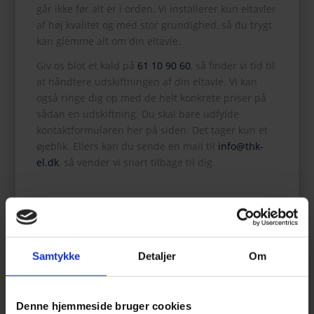
går ikke før alt er i orden. Vi installerer kun eltavler
af høj kvalitet og med stor grundighed, så du trygt
kan glemme alt om din eltavle.
Giv os blot et kald på
61 10 90 60
, så finder vi tid til
at håndtere udskiftningen af din eltavle. Vi kan
også ringe dig op med de helt konkrete priser på
sådan en udskiftning. Du skal bare udfylde
kontaktformularen her på siden. Det tager kun et
øjeblik. Ellers kan du sende en mail til
info@thk-
el.dk
, så vender vi snart tilbage til dig.
Samtykke
Detaljer
Om
Denne hjemmeside bruger cookies