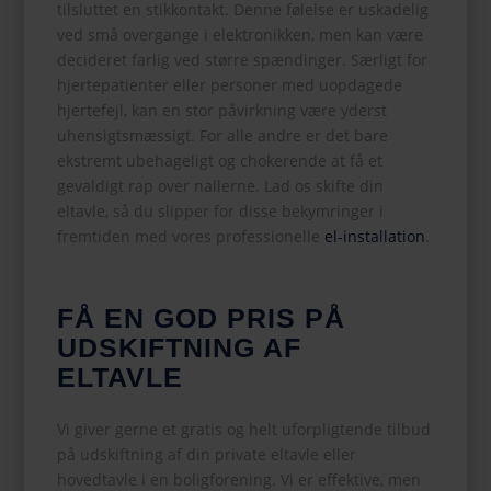
tilsluttet en stikkontakt. Denne følelse er uskadelig
ved små overgange i elektronikken, men kan være
decideret farlig ved større spændinger. Særligt for
hjertepatienter eller personer med uopdagede
hjertefejl, kan en stor påvirkning være yderst
uhensigtsmæssigt. For alle andre er det bare
ekstremt ubehageligt og chokerende at få et
gevaldigt rap over nallerne. Lad os skifte din
eltavle, så du slipper for disse bekymringer i
fremtiden med vores professionelle
el-installation
.
FÅ EN GOD PRIS PÅ
UDSKIFTNING AF
ELTAVLE
Vi giver gerne et gratis og helt uforpligtende tilbud
på udskiftning af din private eltavle eller
hovedtavle i en boligforening. Vi er effektive, men